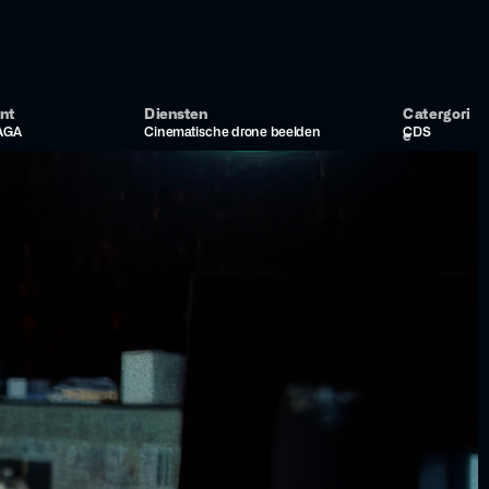
nt
Diensten
Catergori
AGA
Cinematische drone beelden
CDS
e