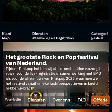
Klant
Diensten
Catergori
Mojo
Aftermovie, Live Registration
Festival
e
Het grootste Rock en Pop festival 
van Nederland.
Tijdens Pinkpop hebben wij alle dronebeelden verzorgd, 
zowel voor de live-registratie in samenwerking met EMG 
als voor de aftermovie van Pinkpop 2025, waarmee we 
het festival vanuit unieke luchtperspectieven in beeld 
hebben gebracht.
Portfolio
Diensten
Over ons
FAQ
Offerte